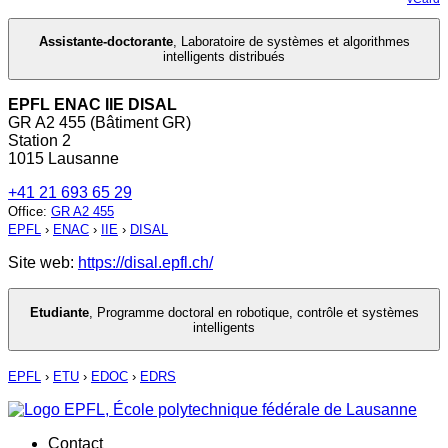
Assistante-doctorante
,
Laboratoire de systèmes et algorithmes
intelligents distribués
EPFL ENAC IIE DISAL
GR A2 455 (Bâtiment GR)
Station 2
1015 Lausanne
+41 21 693 65 29
Office
:
GR A2 455
EPFL
›
ENAC
›
IIE
›
DISAL
Site web:
https://disal.epfl.ch/
Etudiante
,
Programme doctoral en robotique, contrôle et systèmes
intelligents
EPFL
›
ETU
›
EDOC
›
EDRS
Contact