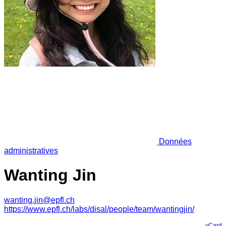
Données
administratives
Wanting Jin
wanting.jin@epfl.ch
https://www.epfl.ch/labs/disal/people/team/wantingjin/
vCard