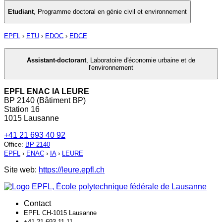
Etudiant
,
Programme doctoral en génie civil et environnement
EPFL
›
ETU
›
EDOC
›
EDCE
Assistant-doctorant
,
Laboratoire d'économie urbaine et de
l'environnement
EPFL ENAC IA LEURE
BP 2140 (Bâtiment BP)
Station 16
1015 Lausanne
+41 21 693 40 92
Office
:
BP 2140
EPFL
›
ENAC
›
IA
›
LEURE
Site web:
https://leure.epfl.ch
Contact
EPFL CH-1015 Lausanne
+41 21 693 11 11