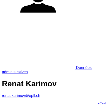
Données
administratives
Renat Karimov
renat.karimov@epfl.ch
vCard