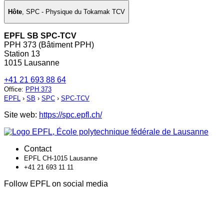
Hôte
,
SPC - Physique du Tokamak TCV
EPFL SB SPC-TCV
PPH 373 (Bâtiment PPH)
Station 13
1015 Lausanne
+41 21 693 88 64
Office
:
PPH 373
EPFL
›
SB
›
SPC
›
SPC-TCV
Site web:
https://spc.epfl.ch/
Contact
EPFL CH-1015 Lausanne
+41 21 693 11 11
Follow EPFL on social media