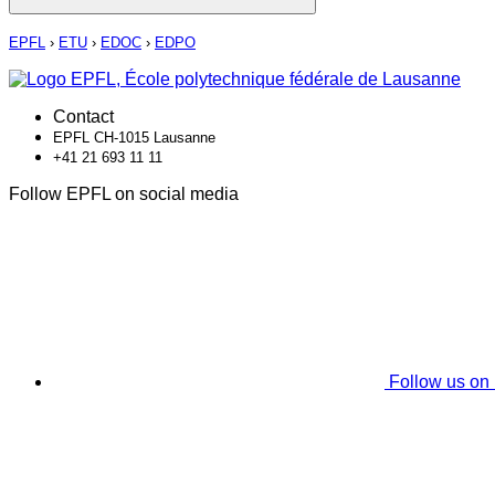
EPFL
›
ETU
›
EDOC
›
EDPO
Contact
EPFL CH-1015 Lausanne
+41 21 693 11 11
Follow EPFL on social media
Follow us on