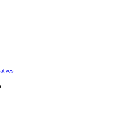
atives
o