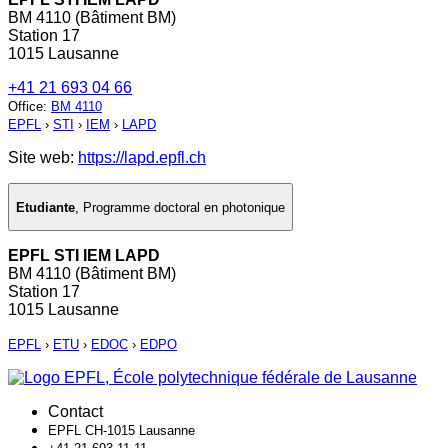
BM 4110 (Bâtiment BM)
Station 17
1015 Lausanne
+41 21 693 04 66
Office
:
BM 4110
EPFL
›
STI
›
IEM
›
LAPD
Site web:
https://lapd.epfl.ch
Etudiante
,
Programme doctoral en photonique
EPFL STI IEM LAPD
BM 4110 (Bâtiment BM)
Station 17
1015 Lausanne
EPFL
›
ETU
›
EDOC
›
EDPO
Contact
EPFL CH-1015 Lausanne