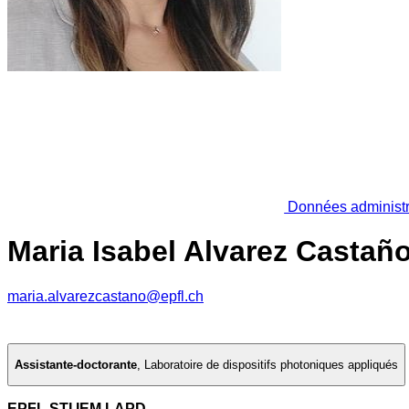
Données administr
Maria Isabel Alvarez Castañ
maria.alvarezcastano@epfl.ch
Assistante-doctorante
,
Laboratoire de dispositifs photoniques appliqués
EPFL STI IEM LAPD