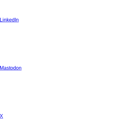
 LinkedIn
 Mastodon
 X