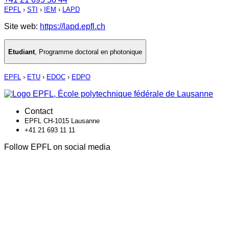
EPFL
›
STI
›
IEM
›
LAPD
Site web:
https://lapd.epfl.ch
Etudiant
,
Programme doctoral en photonique
EPFL
›
ETU
›
EDOC
›
EDPO
Contact
EPFL CH-1015 Lausanne
+41 21 693 11 11
Follow EPFL on social media