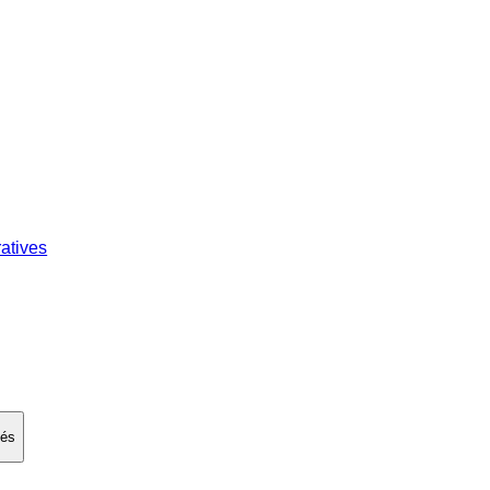
atives
ués