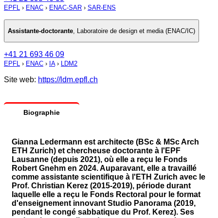
EPFL
›
ENAC
›
ENAC-SAR
›
SAR-ENS
Assistante-doctorante
,
Laboratoire de design et media (ENAC/IC)
+41 21 693 46 09
EPFL
›
ENAC
›
IA
›
LDM2
Site web:
https://ldm.epfl.ch
Biographie
Gianna Ledermann est architecte (BSc & MSc Arch
ETH Zurich) et chercheuse doctorante à l'EPF
Lausanne (depuis 2021), où elle a reçu le Fonds
Robert Gnehm en 2024. Auparavant, elle a travaillé
comme assistante scientifique à l'ETH Zurich avec le
Prof. Christian Kerez (2015-2019), période durant
laquelle elle a reçu le Fonds Rectoral pour le format
d'enseignement innovant Studio Panorama (2019,
pendant le congé sabbatique du Prof. Kerez). Ses