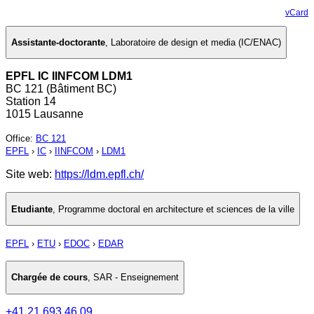
vCard
Assistante-doctorante
,
Laboratoire de design et media (IC/ENAC)
EPFL IC IINFCOM LDM1
BC 121 (Bâtiment BC)
Station 14
1015 Lausanne
Office
:
BC 121
EPFL
›
IC
›
IINFCOM
›
LDM1
Site web:
https://ldm.epfl.ch/
Etudiante
,
Programme doctoral en architecture et sciences de la ville
EPFL
›
ETU
›
EDOC
›
EDAR
Chargée de cours
,
SAR - Enseignement
+41 21 693 46 09