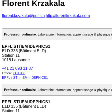
Florent Krzakala
florent.krzakala@epfl.ch
http://florentkrzakala.com
Professeur ordinaire
,
Laboratoire information, apprentissage & physique
EPFL STI IEM IDEPHICS1
ELD 335 (Bâtiment ELD)
Station 11
1015 Lausanne
+41 21 693 31 87
Office
:
ELD 335
EPFL
›
STI
›
IEM
›
IDEPHICS1
Professeur ordinaire
,
Laboratoire information, apprentissage & physique
EPFL STI IEM IDEPHICS1
ELD 335 (Bâtiment ELD)
Station 11