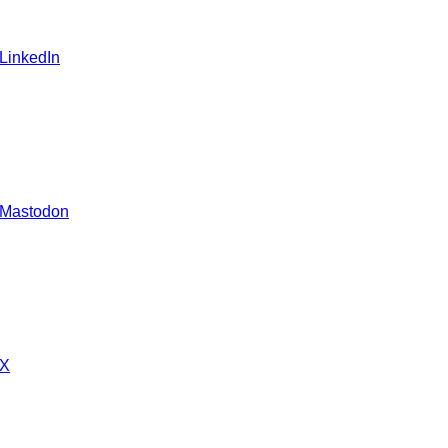
 LinkedIn
 Mastodon
 X