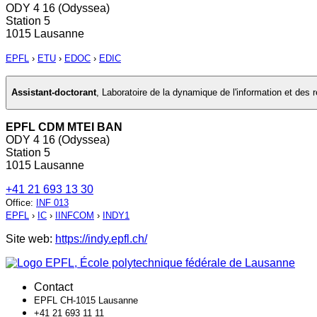
ODY 4 16 (Odyssea)
Station 5
1015 Lausanne
EPFL
›
ETU
›
EDOC
›
EDIC
Assistant-doctorant
,
Laboratoire de la dynamique de l'information et des 
EPFL CDM MTEI BAN
ODY 4 16 (Odyssea)
Station 5
1015 Lausanne
+41 21 693 13 30
Office
:
INF 013
EPFL
›
IC
›
IINFCOM
›
INDY1
Site web:
https://indy.epfl.ch/
Contact
EPFL CH-1015 Lausanne
+41 21 693 11 11