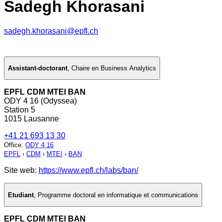
Sadegh Khorasani
sadegh.khorasani@epfl.ch
Assistant-doctorant
,
Chaire en Business Analytics
EPFL CDM MTEI BAN
ODY 4 16 (Odyssea)
Station 5
1015 Lausanne
+41 21 693 13 30
Office
:
ODY 4 16
EPFL
›
CDM
›
MTEI
›
BAN
Site web:
https://www.epfl.ch/labs/ban/
Etudiant
,
Programme doctoral en informatique et communications
EPFL CDM MTEI BAN