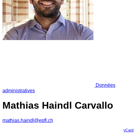
Données
administratives
Mathias Haindl Carvallo
mathias.haindl@epfl.ch
vCard