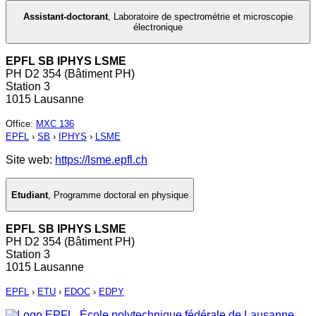
Assistant-doctorant
,
Laboratoire de spectrométrie et microscopie
électronique
EPFL SB IPHYS LSME
PH D2 354 (Bâtiment PH)
Station 3
1015 Lausanne
Office
:
MXC 136
EPFL
›
SB
›
IPHYS
›
LSME
Site web:
https://lsme.epfl.ch
Etudiant
,
Programme doctoral en physique
EPFL SB IPHYS LSME
PH D2 354 (Bâtiment PH)
Station 3
1015 Lausanne
EPFL
›
ETU
›
EDOC
›
EDPY