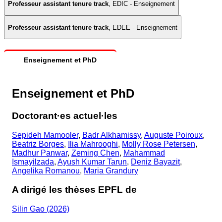
Professeur assistant tenure track
,
EDIC - Enseignement
Professeur assistant tenure track
,
EDEE - Enseignement
Enseignement et PhD
Enseignement et PhD
Doctorant·es actuel·les
Sepideh Mamooler
,
Badr Alkhamissy
,
Auguste Poiroux
,
Beatriz Borges
,
Ilia Mahrooghi
,
Molly Rose Petersen
,
Madhur Panwar
,
Zeming Chen
,
Mahammad
Ismayilzada
,
Ayush Kumar Tarun
,
Deniz Bayazit
,
Angelika Romanou
,
Maria Grandury
A dirigé les thèses EPFL de
Silin Gao (2026)