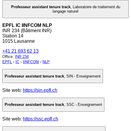
Professeur assistant tenure track
,
Laboratoire de traitement du
langage naturel
EPFL IC IINFCOM NLP
INR 234 (Bâtiment INR)
Station 14
1015 Lausanne
+41 21 693 62 13
Office
:
INR 234
EPFL
›
IC
›
IINFCOM
›
NLP
Professeur assistant tenure track
,
SIN - Enseignement
Site web:
https://sin.epfl.ch
Professeur assistant tenure track
,
SSC - Enseignement
Site web:
https://ssc.epfl.ch