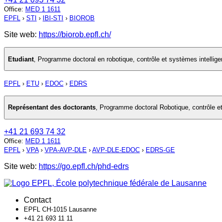
Office
:
MED 1 1611
EPFL
›
STI
›
IBI-STI
›
BIOROB
Site web:
https://biorob.epfl.ch/
Etudiant
,
Programme doctoral en robotique, contrôle et systèmes intellige
EPFL
›
ETU
›
EDOC
›
EDRS
Représentant des doctorants
,
Programme doctoral Robotique, contrôle et
+41 21 693 74 32
Office
:
MED 1 1611
EPFL
›
VPA
›
VPA-AVP-DLE
›
AVP-DLE-EDOC
›
EDRS-GE
Site web:
https://go.epfl.ch/phd-edrs
Contact
EPFL CH-1015 Lausanne
+41 21 693 11 11