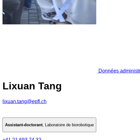
Données administr
Lixuan Tang
lixuan.tang@epfl.ch
Assistant-doctorant
,
Laboratoire de biorobotique
+41 21 693 74 32