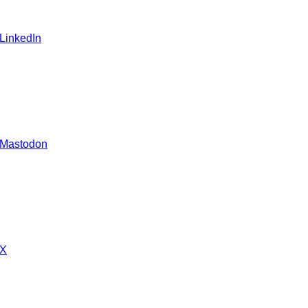
 LinkedIn
 Mastodon
 X