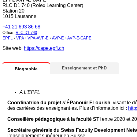
RLC D1 740 (Rolex Learning Center)
Station 20
1015 Lausanne
+41 21 693 86 68
Office
:
RLC D1 740
EPFL
›
VPA
›
VPA-AVP-E
›
AVP-E
›
AVP-E-CAPE
Site web:
https://cape.epfl.ch
Enseignement et PhD
Biographie
A L’EPFL
Coordinatrice du projet s’ÉPanouir FLourish
, visant le 
des carrières des enseignant·es. Plus d’information ici :
http
Conseillère pédagogique à la faculté STI
entre 2020 et 20
Secrétaire générale du Swiss Faculty Development Net
l’enseignement supérieur en Suisse.