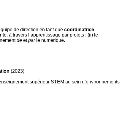
uipe de direction en tant que
coordinatrice
é, à travers l’apprentissage par projets ; (ii) le
ignement
de
et
par
le numérique.
ation
(2023).
enseignement supérieur STEM au sein d’environnements