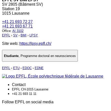
SV 2805 (Bâtiment SV)
Station 19
1015 Lausanne
+41 21 693 72 27
+41 21 693 67 71
Office
:
AI 3102
EPFL
›
SV
›
BMI
›
LPSY
Site web:
https://lpsy.epfl.ch/
Etudiante
,
Programme doctoral en neurosciences
EPFL
›
ETU
›
EDOC
›
EDNE
Contact
EPFL CH-1015 Lausanne
+41 21 693 11 11
Follow EPFL on social media