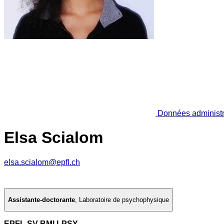
Données administr
Elsa Scialom
elsa.scialom@epfl.ch
Assistante-doctorante
,
Laboratoire de psychophysique
EPFL SV BMI LPSY