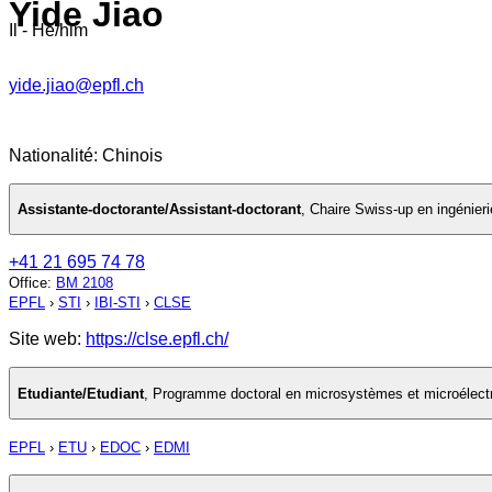
Yide Jiao
Il - He/him
yide.jiao@epfl.ch
Nationalité: Chinois
Assistante-doctorante/Assistant-doctorant
,
Chaire Swiss-up en ingénieri
+41 21 695 74 78
Office
:
BM 2108
EPFL
›
STI
›
IBI-STI
›
CLSE
Site web:
https://clse.epfl.ch/
Etudiante/Etudiant
,
Programme doctoral en microsystèmes et microélect
EPFL
›
ETU
›
EDOC
›
EDMI