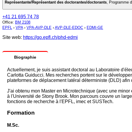
Représentante/Représentant des doctorantes/doctorants
,
Programme do
+41 21 695 74 78
Office
:
BM 2108
EPFL
›
VPA
›
VPA-AVP-DLE
›
AVP-DLE-EDOC
›
EDMI-GE
Site web:
https://go.epfl.ch/phd-edmi
Biographie
Actuellement, je suis assistant doctoral au Laboratoire d'é
Carlotta Guiducci. Mes recherches portent sur le développeme
plateformes de déplacement latéral déterministe (DLD) afin d'a
J'ai obtenu mon Master en Microtechnique (avec une minor 
à l'Université de Stony Brook. Mon parcours couvre un large
fonctions de recherche à l'EPFL, imec et SUSTech.
Formation
M.Sc.