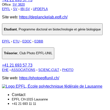
Office
:
SV 3820
EPFL
›
SV
›
IBI-SV
›
UPDEPLA
Site web:
https://deplanckelab.epfl.ch/
Etudiant
,
Programme doctoral en biotechnologie et génie biologique
EPFL
›
ETU
›
EDOC
›
EDBB
Trésorier
,
Club Photo EPFL-UNIL
+41 21 693 57 73
EHE
›
ASSOCIATIONS
›
SCIENC-CULT
›
PHOTO
Site web:
https://photoepflunil.ch/
Contact
EPFL CH-1015 Lausanne
+41 21 693 11 11