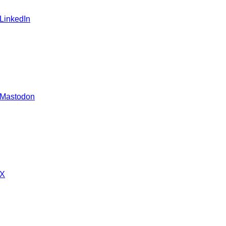
 LinkedIn
 Mastodon
 X