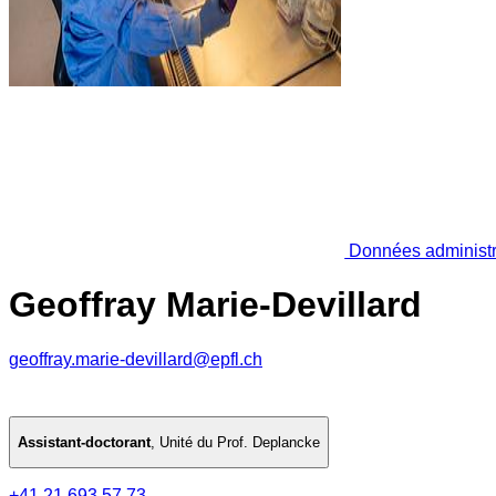
Données administr
Geoffray Marie-Devillard
geoffray.marie-devillard@epfl.ch
Assistant-doctorant
,
Unité du Prof. Deplancke
+41 21 693 57 73