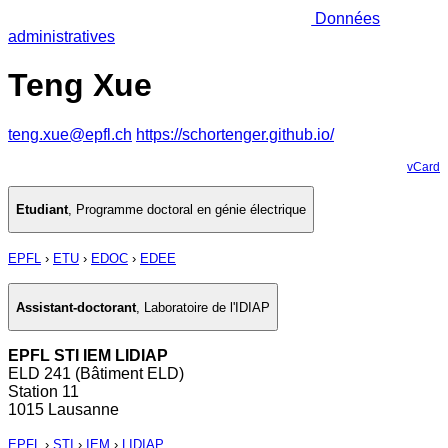
Données
administratives
Teng Xue
teng.xue@epfl.ch
https://schortenger.github.io/
vCard
Etudiant
,
Programme doctoral en génie électrique
EPFL
›
ETU
›
EDOC
›
EDEE
Assistant-doctorant
,
Laboratoire de l'IDIAP
EPFL STI IEM LIDIAP
ELD 241 (Bâtiment ELD)
Station 11
1015 Lausanne
EPFL
›
STI
›
IEM
›
LIDIAP