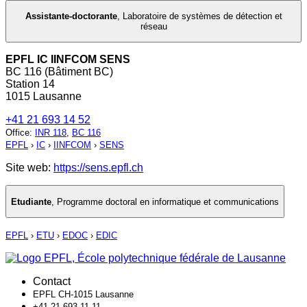
Assistante-doctorante
,
Laboratoire de systèmes de détection et
réseau
EPFL IC IINFCOM SENS
BC 116 (Bâtiment BC)
Station 14
1015 Lausanne
+41 21 693 14 52
Office
:
INR 118
,
BC 116
EPFL
›
IC
›
IINFCOM
›
SENS
Site web:
https://sens.epfl.ch
Etudiante
,
Programme doctoral en informatique et communications
EPFL
›
ETU
›
EDOC
›
EDIC
Contact
EPFL CH-1015 Lausanne
+41 21 693 11 11