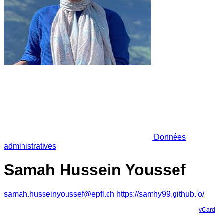
Données
administratives
Samah Hussein Youssef
samah.husseinyoussef@epfl.ch
https://samhy99.github.io/
vCard