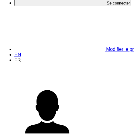
Se connecter
Modifier le pr
EN
FR