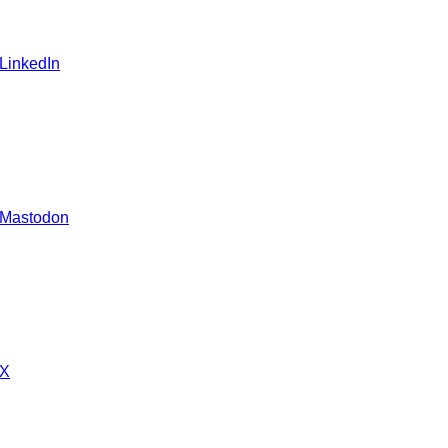
 LinkedIn
 Mastodon
 X