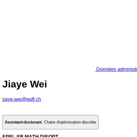
Données administr
Jiaye Wei
jiaye.wei@epfl.ch
Assistant-doctorant
,
Chaire d'optimisation discrète
EPFL SB MATH DISOPT