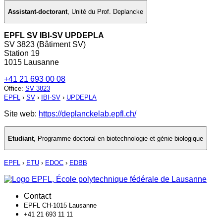
Assistant-doctorant
,
Unité du Prof. Deplancke
EPFL SV IBI-SV UPDEPLA
SV 3823 (Bâtiment SV)
Station 19
1015 Lausanne
+41 21 693 00 08
Office
:
SV 3823
EPFL
›
SV
›
IBI-SV
›
UPDEPLA
Site web:
https://deplanckelab.epfl.ch/
Etudiant
,
Programme doctoral en biotechnologie et génie biologique
EPFL
›
ETU
›
EDOC
›
EDBB
Contact
EPFL CH-1015 Lausanne
+41 21 693 11 11