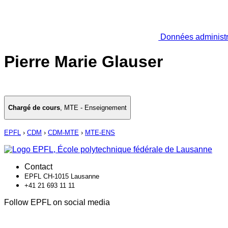
Données administr
Pierre Marie Glauser
Chargé de cours
,
MTE - Enseignement
EPFL
›
CDM
›
CDM-MTE
›
MTE-ENS
Contact
EPFL CH-1015 Lausanne
+41 21 693 11 11
Follow EPFL on social media