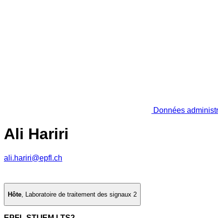
Données administr
Ali Hariri
ali.hariri@epfl.ch
Hôte
,
Laboratoire de traitement des signaux 2
EPFL STI IEM LTS2