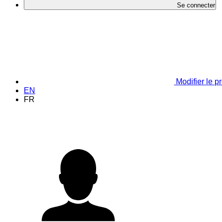
Se connecter
Modifier le pr
EN
FR