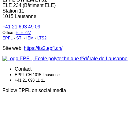
ELE 234 (Bâtiment ELE)
Station 11
1015 Lausanne
+41 21 693 49 09
Office
:
ELE 227
EPFL
›
STI
›
IEM
›
LTS2
Site web:
https://lts2.epfl.ch/
Contact
EPFL CH-1015 Lausanne
+41 21 693 11 11
Follow EPFL on social media