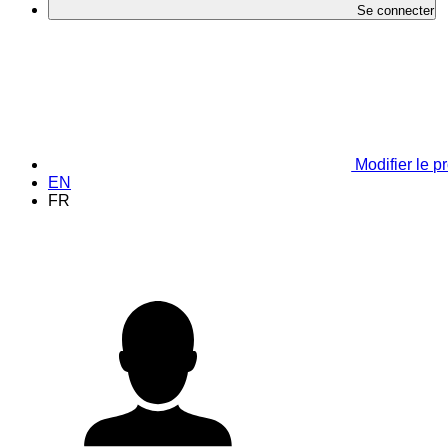
Se connecter
Modifier le pr
EN
FR