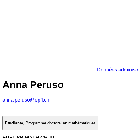
Données administr
Anna Peruso
anna.peruso@epfl.ch
Etudiante
,
Programme doctoral en mathématiques
EPFL SB MATH GR-PI