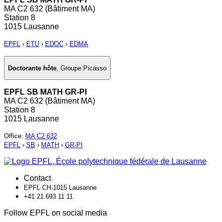
MA C2 632 (Bâtiment MA)
Station 8
1015 Lausanne
EPFL
›
ETU
›
EDOC
›
EDMA
Doctorante hôte
,
Groupe Picasso
EPFL SB MATH GR-PI
MA C2 632 (Bâtiment MA)
Station 8
1015 Lausanne
Office
:
MA C2 632
EPFL
›
SB
›
MATH
›
GR-PI
Contact
EPFL CH-1015 Lausanne
+41 21 693 11 11
Follow EPFL on social media