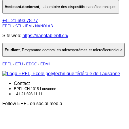
Assistant-doctorant
,
Laboratoire des dispositifs nanoélectroniques
+41 21 693 78 77
EPFL
›
STI
›
IEM
›
NANOLAB
Site web:
https://nanolab.epfl.ch/
Etudiant
,
Programme doctoral en microsystèmes et microélectronique
EPFL
›
ETU
›
EDOC
›
EDMI
Contact
EPFL CH-1015 Lausanne
+41 21 693 11 11
Follow EPFL on social media