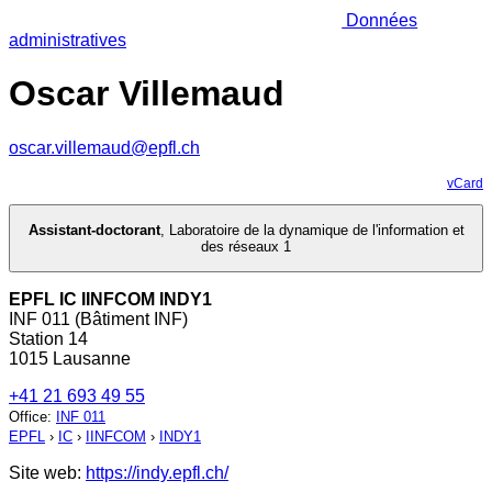
Données
administratives
Oscar Villemaud
oscar.villemaud@epfl.ch
vCard
Assistant-doctorant
,
Laboratoire de la dynamique de l'information et
des réseaux 1
EPFL IC IINFCOM INDY1
INF 011 (Bâtiment INF)
Station 14
1015 Lausanne
+41 21 693 49 55
Office
:
INF 011
EPFL
›
IC
›
IINFCOM
›
INDY1
Site web:
https://indy.epfl.ch/