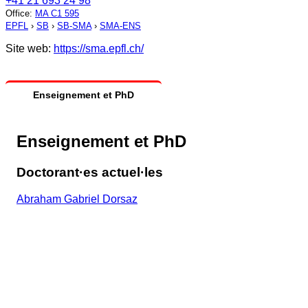
+41 21 693 24 98
Office
:
MA C1 595
EPFL
›
SB
›
SB-SMA
›
SMA-ENS
Site web:
https://sma.epfl.ch/
Enseignement et PhD
Enseignement et PhD
Doctorant·es actuel·les
Abraham Gabriel Dorsaz