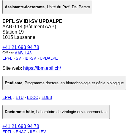
Assistante-doctorante
,
Unité du Prof. Dal Peraro
EPFL SV IBI-SV UPDALPE
AAB 0 14 (Bâtiment AAB)
Station 19
1015 Lausanne
+41 21 693 94 78
Office
:
AAB 1 43
EPFL
›
SV
›
IBI-SV
›
UPDALPE
Site web:
https://lbm.epfl.ch/
Etudiante
,
Programme doctoral en biotechnologie et génie biologique
EPFL
›
ETU
›
EDOC
›
EDBB
Doctorante hôte
,
Laboratoire de virologie environnementale
+41 21 693 94 78
EPFL
›
ENAC
›
IIE
›
LEV