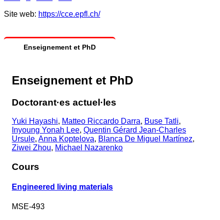
Site web:
https://cce.epfl.ch/
Enseignement et PhD
Enseignement et PhD
Doctorant·es actuel·les
Yuki Hayashi
,
Matteo Riccardo Darra
,
Buse Tatli
,
Inyoung Yonah Lee
,
Quentin Gérard Jean-Charles
Ursule
,
Anna Koptelova
,
Blanca De Miguel Martínez
,
Ziwei Zhou
,
Michael Nazarenko
Cours
Engineered living materials
MSE-493