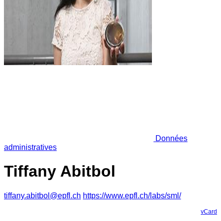
Données
administratives
Tiffany Abitbol
tiffany.abitbol@epfl.ch
https://www.epfl.ch/labs/sml/
vCard