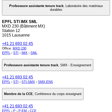
Professeure assistante tenure track
,
Laboratoire des matériaux
durables
EPFL STI IMX SML
MXD 230 (Bâtiment MX)
Station 12
1015 Lausanne
+41 21 693 02 45
Office
:
MXD 230
EPFL
›
STI
›
IMX
›
SML
Professeure assistante tenure track
,
SMX - Enseignement
+41 21 693 02 45
EPFL
›
STI
›
STI-SMX
›
SMX-ENS
Membre de la CCE
,
Conférence du corps enseignant
+41 21 693 02 45
EPFL
›
P
›
P-EM
›
CCE