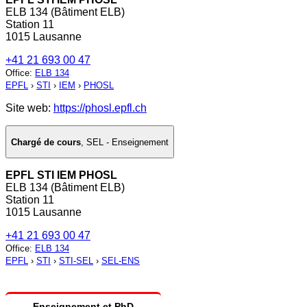
ELB 134 (Bâtiment ELB)
Station 11
1015 Lausanne
+41 21 693 00 47
Office
:
ELB 134
EPFL
›
STI
›
IEM
›
PHOSL
Site web:
https://phosl.epfl.ch
Chargé de cours
,
SEL - Enseignement
EPFL STI IEM PHOSL
ELB 134 (Bâtiment ELB)
Station 11
1015 Lausanne
+41 21 693 00 47
Office
:
ELB 134
EPFL
›
STI
›
STI-SEL
›
SEL-ENS
Enseignement et PhD