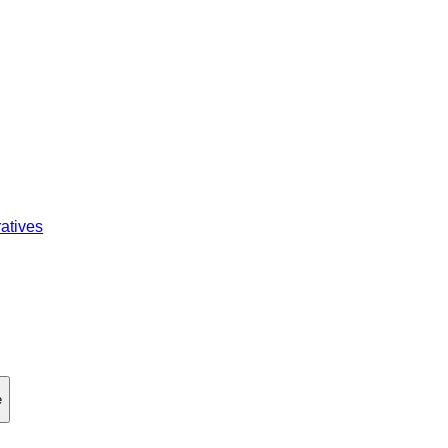
atives
e