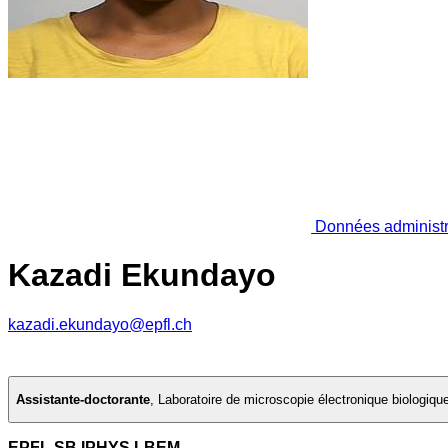
Données administr
Kazadi Ekundayo
kazadi.ekundayo@epfl.ch
Assistante-doctorante
,
Laboratoire de microscopie électronique biologiqu
EPFL SB IPHYS LBEM