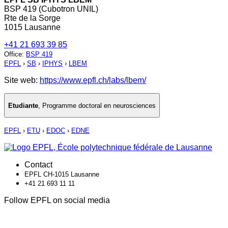
BSP 419 (Cubotron UNIL)
Rte de la Sorge
1015 Lausanne
+41 21 693 39 85
Office
:
BSP 419
EPFL
›
SB
›
IPHYS
›
LBEM
Site web:
https://www.epfl.ch/labs/lbem/
Etudiante
,
Programme doctoral en neurosciences
EPFL
›
ETU
›
EDOC
›
EDNE
Contact
EPFL CH-1015 Lausanne
+41 21 693 11 11
Follow EPFL on social media