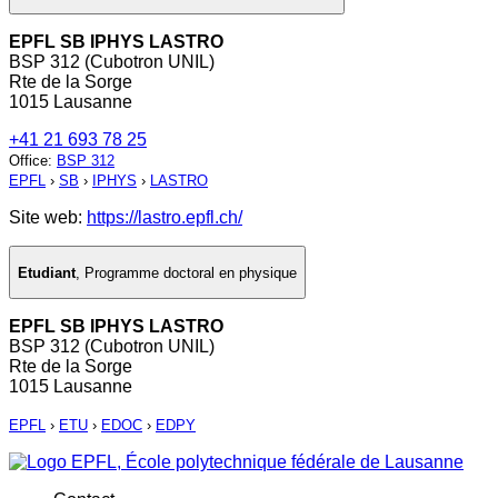
EPFL SB IPHYS LASTRO
BSP 312 (Cubotron UNIL)
Rte de la Sorge
1015 Lausanne
+41 21 693 78 25
Office
:
BSP 312
EPFL
›
SB
›
IPHYS
›
LASTRO
Site web:
https://lastro.epfl.ch/
Etudiant
,
Programme doctoral en physique
EPFL SB IPHYS LASTRO
BSP 312 (Cubotron UNIL)
Rte de la Sorge
1015 Lausanne
EPFL
›
ETU
›
EDOC
›
EDPY