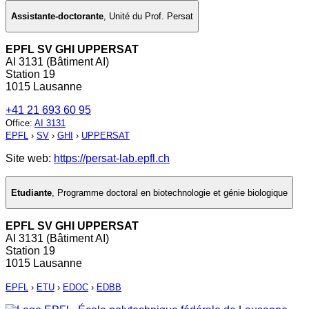
Assistante-doctorante
,
Unité du Prof. Persat
EPFL SV GHI UPPERSAT
AI 3131 (Bâtiment AI)
Station 19
1015 Lausanne
+41 21 693 60 95
Office
:
AI 3131
EPFL
›
SV
›
GHI
›
UPPERSAT
Site web:
https://persat-lab.epfl.ch
Etudiante
,
Programme doctoral en biotechnologie et génie biologique
EPFL SV GHI UPPERSAT
AI 3131 (Bâtiment AI)
Station 19
1015 Lausanne
EPFL
›
ETU
›
EDOC
›
EDBB