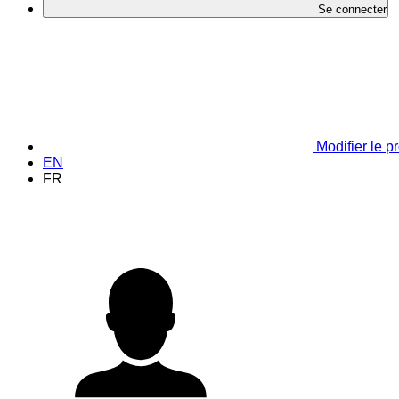
Se connecter
Modifier le pr
EN
FR