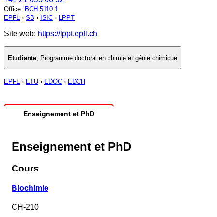
Office
:
BCH 5110.1
EPFL
›
SB
›
ISIC
›
LPPT
Site web:
https://lppt.epfl.ch
Etudiante
,
Programme doctoral en chimie et génie chimique
EPFL
›
ETU
›
EDOC
›
EDCH
Enseignement et PhD
Enseignement et PhD
Cours
Biochimie
CH-210