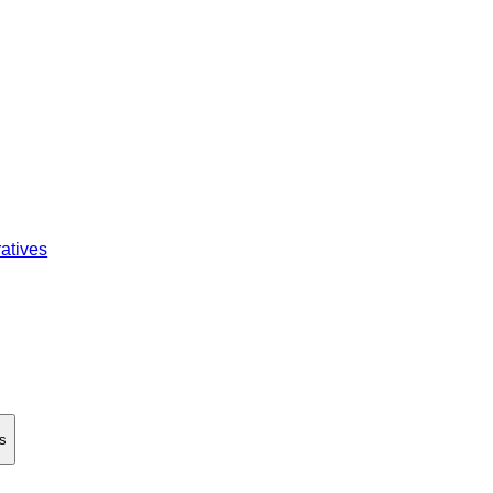
atives
es