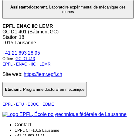
Assistant-doctorant
,
Laboratoire expérimental de mécanique des
roches
EPFL ENAC IIC LEMR
GC D1 401 (Bâtiment GC)
Station 18
1015 Lausanne
+41 21 693 28 95
Office
:
GC D1 413
EPFL
›
ENAC
›
IIC
›
LEMR
Site web:
https://lemr.epfl.ch
Etudiant
,
Programme doctoral en mécanique
EPFL
›
ETU
›
EDOC
›
EDME
Contact
EPFL CH-1015 Lausanne
+41 21 693 11 11