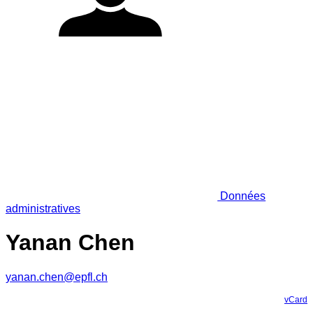
Données
administratives
Yanan Chen
yanan.chen@epfl.ch
vCard