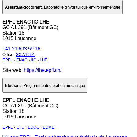
Assistant-doctorant
,
Laboratoire d'hydraulique environnementale
EPFL ENAC IIC LHE
GC A1 391 (Bâtiment GC)
Station 18
1015 Lausanne
+41 21 693 59 16
Office
:
GC A1 391
EPFL
›
ENAC
›
IIC
›
LHE
Site web:
https://lhe.epfl.ch/
Etudiant
,
Programme doctoral en mécanique
EPFL ENAC IIC LHE
GC A1 391 (Bâtiment GC)
Station 18
1015 Lausanne
EPFL
›
ETU
›
EDOC
›
EDME