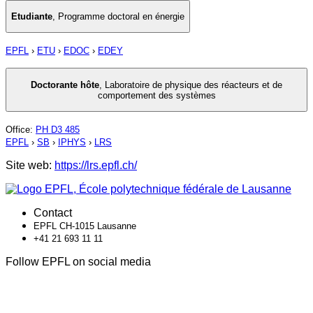
Etudiante
,
Programme doctoral en énergie
EPFL
›
ETU
›
EDOC
›
EDEY
Doctorante hôte
,
Laboratoire de physique des réacteurs et de
comportement des systèmes
Office
:
PH D3 485
EPFL
›
SB
›
IPHYS
›
LRS
Site web:
https://lrs.epfl.ch/
Contact
EPFL CH-1015 Lausanne
+41 21 693 11 11
Follow EPFL on social media