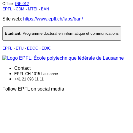
Office
:
INF 012
EPFL
›
CDM
›
MTEI
›
BAN
Site web:
https://www.epfl.ch/labs/ban/
Etudiant
,
Programme doctoral en informatique et communications
EPFL
›
ETU
›
EDOC
›
EDIC
Contact
EPFL CH-1015 Lausanne
+41 21 693 11 11
Follow EPFL on social media