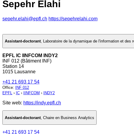
Sepehr Elahi
sepehr.elahi@epfl.ch
https://sepehrelahi.com
Assistant-doctorant
,
Laboratoire de la dynamique de l'information et des 
EPFL IC IINFCOM INDY2
INF 012 (Bâtiment INF)
Station 14
1015 Lausanne
+41 21 693 17 54
Office
:
INF 012
EPFL
›
IC
›
IINFCOM
›
INDY2
Site web:
https://indy.epfl.ch
Assistant-doctorant
,
Chaire en Business Analytics
+41 21 693 17 54