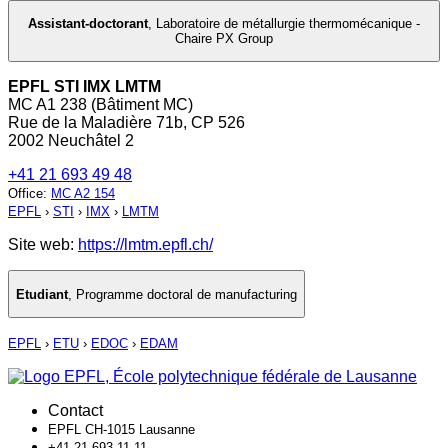
Assistant-doctorant
,
Laboratoire de métallurgie thermomécanique -
Chaire PX Group
EPFL STI IMX LMTM
MC A1 238 (Bâtiment MC)
Rue de la Maladière 71b, CP 526
2002 Neuchâtel 2
+41 21 693 49 48
Office
:
MC A2 154
EPFL
›
STI
›
IMX
›
LMTM
Site web:
https://lmtm.epfl.ch/
Etudiant
,
Programme doctoral de manufacturing
EPFL
›
ETU
›
EDOC
›
EDAM
Contact
EPFL CH-1015 Lausanne
+41 21 693 11 11