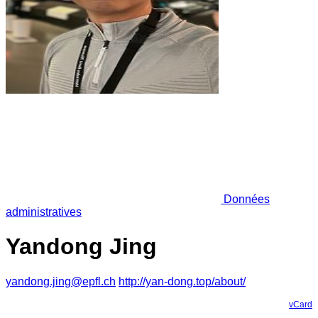
Données
administratives
Yandong Jing
yandong.jing@epfl.ch
http://yan-dong.top/about/
vCard