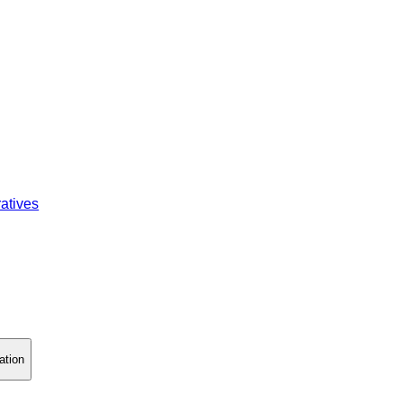
atives
ation