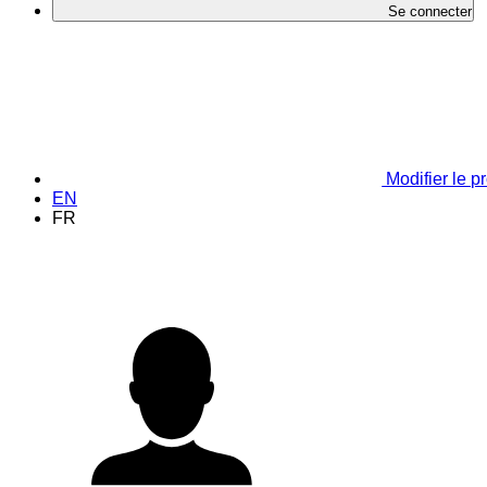
Se connecter
Modifier le pr
EN
FR