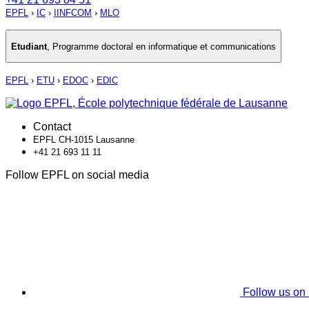
EPFL
›
IC
›
IINFCOM
›
MLO
Etudiant
,
Programme doctoral en informatique et communications
EPFL
›
ETU
›
EDOC
›
EDIC
Contact
EPFL CH-1015 Lausanne
+41 21 693 11 11
Follow EPFL on social media
Follow us on