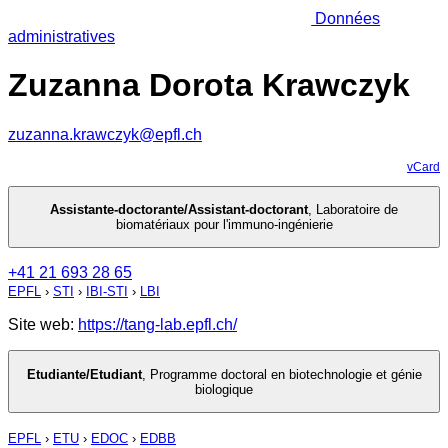
Données
administratives
Zuzanna Dorota Krawczyk
zuzanna.krawczyk@epfl.ch
vCard
Assistante-doctorante/Assistant-doctorant
,
Laboratoire de
biomatériaux pour l'immuno-ingénierie
+41 21 693 28 65
EPFL
›
STI
›
IBI-STI
›
LBI
Site web:
https://tang-lab.epfl.ch/
Etudiante/Etudiant
,
Programme doctoral en biotechnologie et génie
biologique
EPFL
›
ETU
›
EDOC
›
EDBB