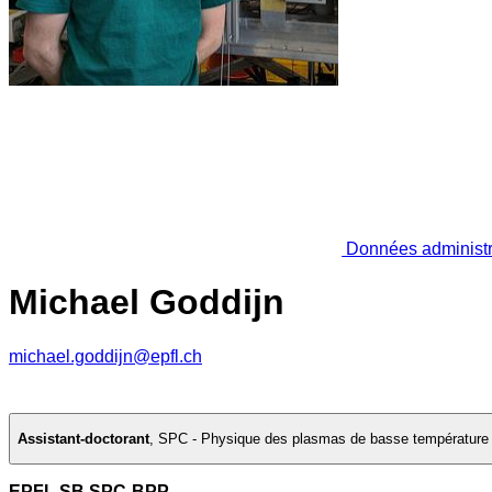
Données administr
Michael Goddijn
michael.goddijn@epfl.ch
Assistant-doctorant
,
SPC - Physique des plasmas de basse température e
EPFL SB SPC-BPP