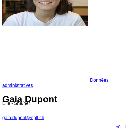
Données
administratives
Gaia Dupont
Elle - She/her
gaia.dupont@epfl.ch
vCard