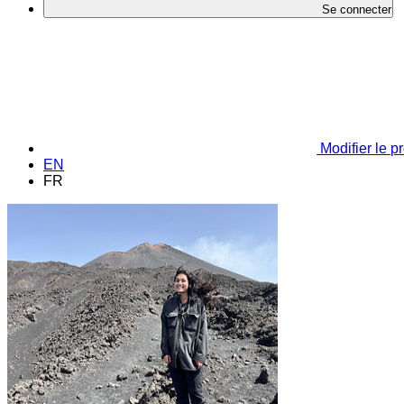
Se connecter
Modifier le pr
EN
FR