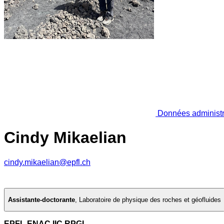
Données administr
Cindy Mikaelian
cindy.mikaelian@epfl.ch
Assistante-doctorante
,
Laboratoire de physique des roches et géofluides
EPFL ENAC IIC RPGL