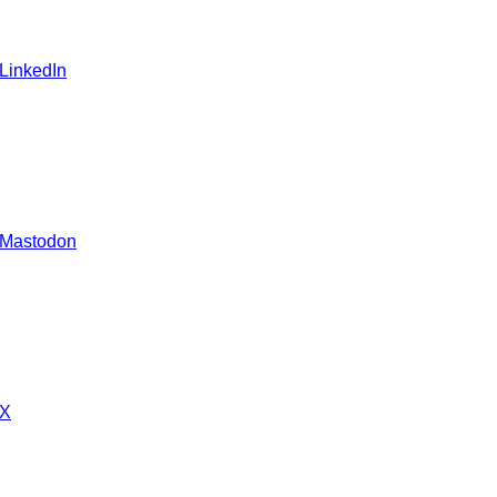
 LinkedIn
 Mastodon
 X