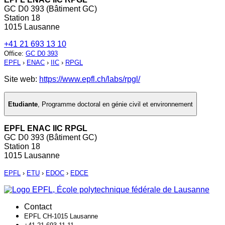
GC D0 393 (Bâtiment GC)
Station 18
1015 Lausanne
+41 21 693 13 10
Office
:
GC D0 393
EPFL
›
ENAC
›
IIC
›
RPGL
Site web:
https://www.epfl.ch/labs/rpgl/
Etudiante
,
Programme doctoral en génie civil et environnement
EPFL ENAC IIC RPGL
GC D0 393 (Bâtiment GC)
Station 18
1015 Lausanne
EPFL
›
ETU
›
EDOC
›
EDCE
Contact
EPFL CH-1015 Lausanne