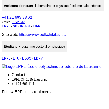
Assistant-doctorant
,
Laboratoire de physique fondamentale théorique
+41 21 693 88 62
Office
:
BSP 518
EPFL
›
SB
›
IPHYS
›
LTFP
Site web:
https://www.epfl.ch/labs/ltfp/
Etudiant
,
Programme doctoral en physique
EPFL
›
ETU
›
EDOC
›
EDPY
Contact
EPFL CH-1015 Lausanne
+41 21 693 11 11
Follow EPFL on social media