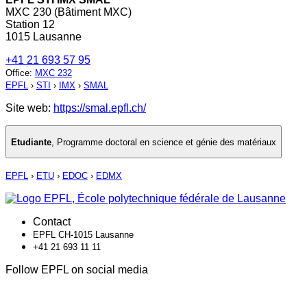
MXC 230 (Bâtiment MXC)
Station 12
1015 Lausanne
+41 21 693 57 95
Office
:
MXC 232
EPFL
›
STI
›
IMX
›
SMAL
Site web:
https://smal.epfl.ch/
Etudiante
,
Programme doctoral en science et génie des matériaux
EPFL
›
ETU
›
EDOC
›
EDMX
Contact
EPFL CH-1015 Lausanne
+41 21 693 11 11
Follow EPFL on social media