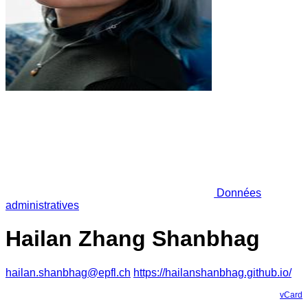
Données
administratives
Hailan Zhang Shanbhag
hailan.shanbhag@epfl.ch
https://hailanshanbhag.github.io/
vCard