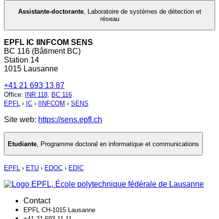
Assistante-doctorante
,
Laboratoire de systèmes de détection et
réseau
EPFL IC IINFCOM SENS
BC 116 (Bâtiment BC)
Station 14
1015 Lausanne
+41 21 693 13 87
Office
:
INR 118
,
BC 116
EPFL
›
IC
›
IINFCOM
›
SENS
Site web:
https://sens.epfl.ch
Etudiante
,
Programme doctoral en informatique et communications
EPFL
›
ETU
›
EDOC
›
EDIC
Contact
EPFL CH-1015 Lausanne
+41 21 693 11 11