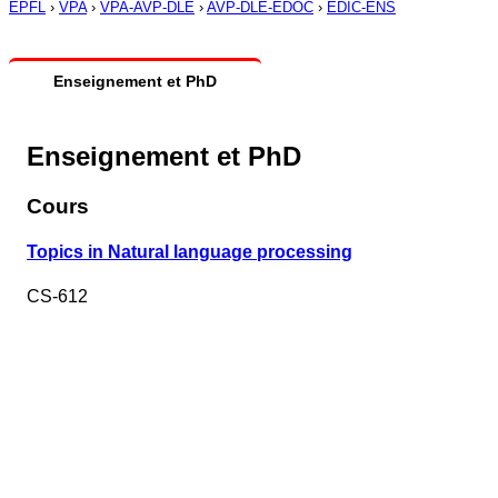
EPFL
›
VPA
›
VPA-AVP-DLE
›
AVP-DLE-EDOC
›
EDIC-ENS
Enseignement et PhD
Enseignement et PhD
Cours
Topics in Natural language processing
CS-612