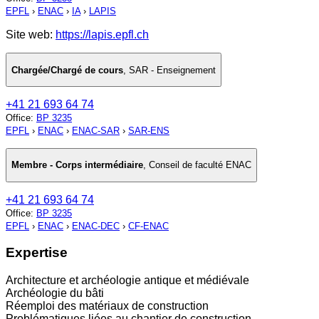
EPFL
›
ENAC
›
IA
›
LAPIS
Site web:
https://lapis.epfl.ch
Chargée/Chargé de cours
,
SAR - Enseignement
+41 21 693 64 74
Office
:
BP 3235
EPFL
›
ENAC
›
ENAC-SAR
›
SAR-ENS
Membre - Corps intermédiaire
,
Conseil de faculté ENAC
+41 21 693 64 74
Office
:
BP 3235
EPFL
›
ENAC
›
ENAC-DEC
›
CF-ENAC
Expertise
Architecture et archéologie antique et médiévale
Archéologie du bâti
Réemploi des matériaux de construction
Problématiques liées au chantier de construction