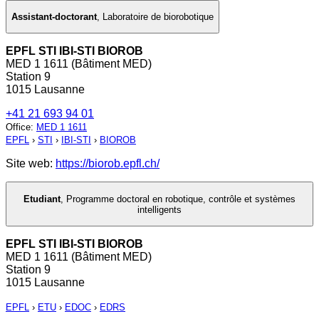
Assistant-doctorant
,
Laboratoire de biorobotique
EPFL STI IBI-STI BIOROB
MED 1 1611 (Bâtiment MED)
Station 9
1015 Lausanne
+41 21 693 94 01
Office
:
MED 1 1611
EPFL
›
STI
›
IBI-STI
›
BIOROB
Site web:
https://biorob.epfl.ch/
Etudiant
,
Programme doctoral en robotique, contrôle et systèmes
intelligents
EPFL STI IBI-STI BIOROB
MED 1 1611 (Bâtiment MED)
Station 9
1015 Lausanne
EPFL
›
ETU
›
EDOC
›
EDRS